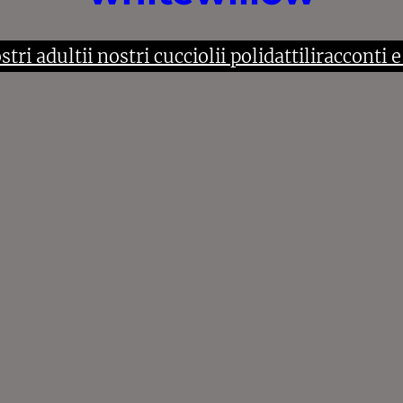
ostri adulti
i nostri cuccioli
i polidattili
racconti e