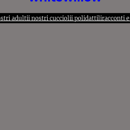
ostri adulti
i nostri cuccioli
i polidattili
racconti e