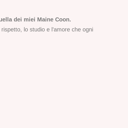
quella dei miei Maine Coon.
rispetto, lo studio e l’amore che ogni
uanto affascinante sia questa razza, ma
 di preservarne le caratteristiche
ne e alle linee di sangue. Non è stata