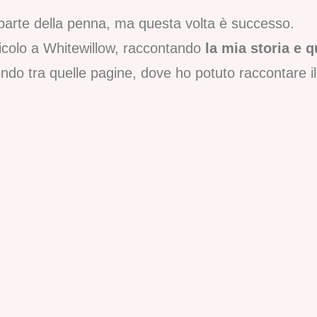
a parte della penna, ma questa volta è successo.
ticolo a Whitewillow, raccontando
la mia storia e 
do tra quelle pagine, dove ho potuto raccontare il 
lo
rimo Maine Coon. Con lui ho avuto la conferma di q
 storia, lo standard che la definisce e l’importanza
on serietà dedicandomi alla genetica, all’alimentazio