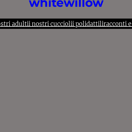
whitewillow
ostri adulti
i nostri cuccioli
i polidattili
racconti e