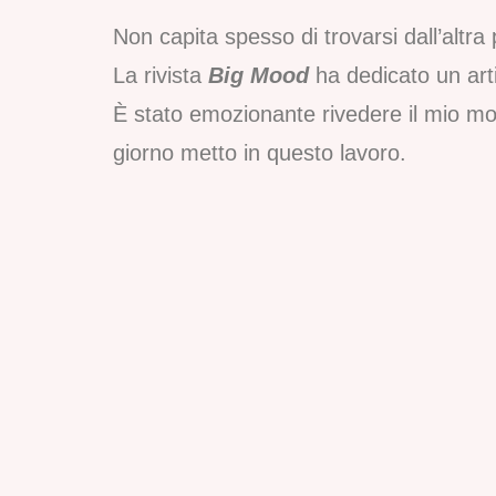
Non capita spesso di trovarsi dall’altr
La rivista
Big Mood
ha dedicato un ar
È stato emozionante rivedere il mio mon
giorno metto in questo lavoro.
Un estratto dall’artico
Whitewillow è nato con Sirio, il mio p
anche del mondo che la circonda: la sua
originali. Da lì ho iniziato a studiare c